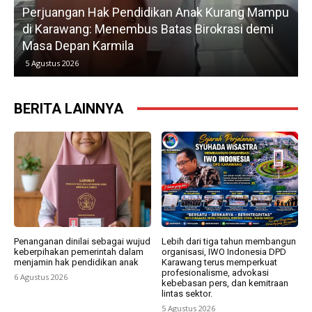
Perjuangan Hak Pendidikan Anak Kurang Mampu
di Karawang: Menembus Batas Birokrasi demi
P
Masa Depan Karmila
5 Agustus 2026
BERITA LAINNYA
Penanganan dinilai sebagai wujud
Lebih dari tiga tahun membangun
keberpihakan pemerintah dalam
organisasi, IWO Indonesia DPD
menjamin hak pendidikan anak
Karawang terus memperkuat
profesionalisme, advokasi
6 Agustus 2026
kebebasan pers, dan kemitraan
lintas sektor.
5 Agustus 2026