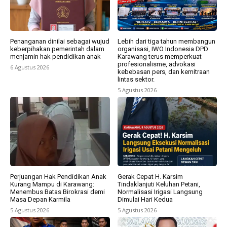
Penanganan dinilai sebagai wujud
Lebih dari tiga tahun membangun
keberpihakan pemerintah dalam
organisasi, IWO Indonesia DPD
menjamin hak pendidikan anak
Karawang terus memperkuat
profesionalisme, advokasi
6 Agustus 2026
kebebasan pers, dan kemitraan
lintas sektor.
5 Agustus 2026
Perjuangan Hak Pendidikan Anak
Gerak Cepat H. Karsim
Kurang Mampu di Karawang:
Tindaklanjuti Keluhan Petani,
Menembus Batas Birokrasi demi
Normalisasi Irigasi Langsung
Masa Depan Karmila
Dimulai Hari Kedua
5 Agustus 2026
5 Agustus 2026