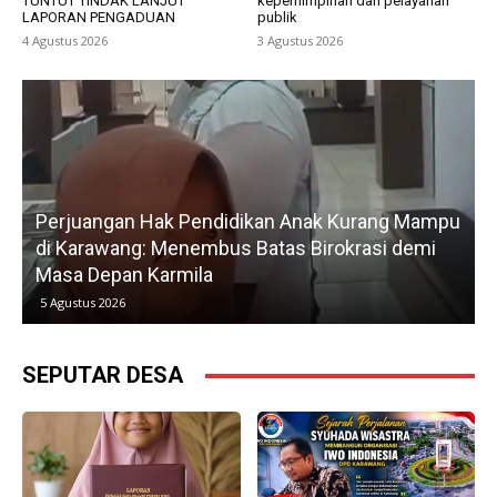
TUNTUT TINDAK LANJUT
kepemimpinan dan pelayanan
LAPORAN PENGADUAN
publik
4 Agustus 2026
3 Agustus 2026
Perjuangan Hak Pendidikan Anak Kurang Mampu
di Karawang: Menembus Batas Birokrasi demi
P
Masa Depan Karmila
5 Agustus 2026
SEPUTAR DESA