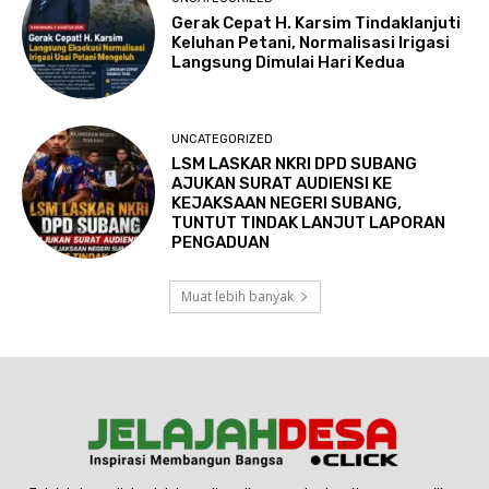
Gerak Cepat H. Karsim Tindaklanjuti
Keluhan Petani, Normalisasi Irigasi
Langsung Dimulai Hari Kedua
UNCATEGORIZED
LSM LASKAR NKRI DPD SUBANG
AJUKAN SURAT AUDIENSI KE
KEJAKSAAN NEGERI SUBANG,
TUNTUT TINDAK LANJUT LAPORAN
PENGADUAN
Muat lebih banyak