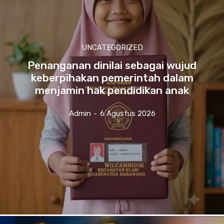
UNCATEGORIZED
Penanganan dinilai sebagai wujud
keberpihakan pemerintah dalam
menjamin hak pendidikan anak
Admin
-
6 Agustus 2026