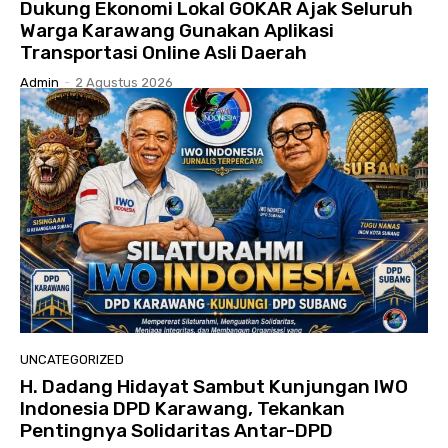
Dukung Ekonomi Lokal GOKAR Ajak Seluruh
Warga Karawang Gunakan Aplikasi
Transportasi Online Asli Daerah
Admin
-
2 Agustus 2026
UNCATEGORIZED
H. Dadang Hidayat Sambut Kunjungan IWO
Indonesia DPD Karawang, Tekankan
Pentingnya Solidaritas Antar-DPD