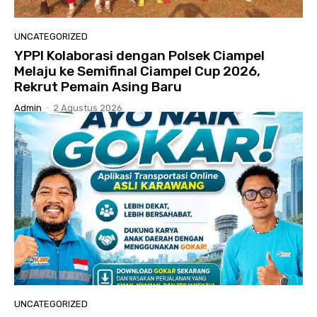
UNCATEGORIZED
YPPI Kolaborasi dengan Polsek Ciampel
Melaju ke Semifinal Ciampel Cup 2026,
Rekrut Pemain Asing Baru
Admin
-
2 Agustus 2026
UNCATEGORIZED