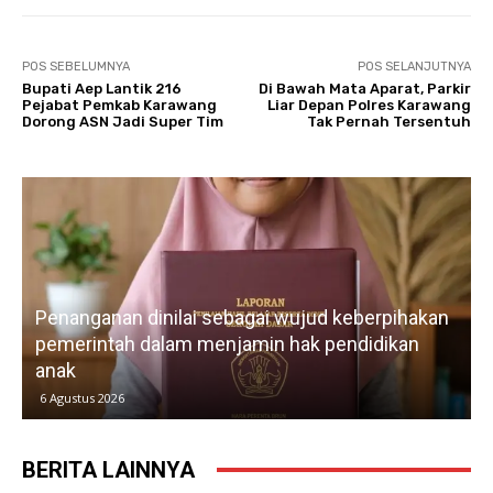
POS SEBELUMNYA
POS SELANJUTNYA
Bupati Aep Lantik 216
Di Bawah Mata Aparat, Parkir
Pejabat Pemkab Karawang
Liar Depan Polres Karawang
Dorong ASN Jadi Super Tim
Tak Pernah Tersentuh
Penanganan dinilai sebagai wujud keberpihakan
pemerintah dalam menjamin hak pendidikan
anak
k
6 Agustus 2026
BERITA LAINNYA