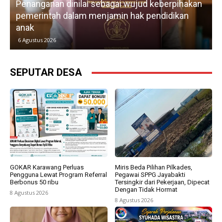
Penanganan dinilai sebagai wujud keberpihakan
pemerintah dalam menjamin hak pendidikan
anak
k
6 Agustus 2026
SEPUTAR DESA
GOKAR Karawang Perluas
Miris Beda Pilihan Pilkades,
Pengguna Lewat Program Referral
Pegawai SPPG Jayabakti
Berbonus 50 ribu
Tersingkir dari Pekerjaan, Dipecat
Dengan Tidak Hormat
8 Agustus 2026
8 Agustus 2026