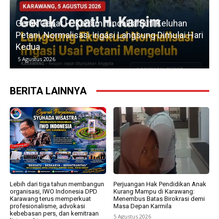
u
Gerak Cepat H. Karsim Tindaklanjuti Keluhan
Petani, Normalisasi Irigasi Langsung Dimulai Hari
Kedua
5 Agustus 2026
BERITA LAINNYA
Lebih dari tiga tahun membangun
Perjuangan Hak Pendidikan Anak
organisasi, IWO Indonesia DPD
Kurang Mampu di Karawang:
Karawang terus memperkuat
Menembus Batas Birokrasi demi
profesionalisme, advokasi
Masa Depan Karmila
kebebasan pers, dan kemitraan
5 Agustus 2026