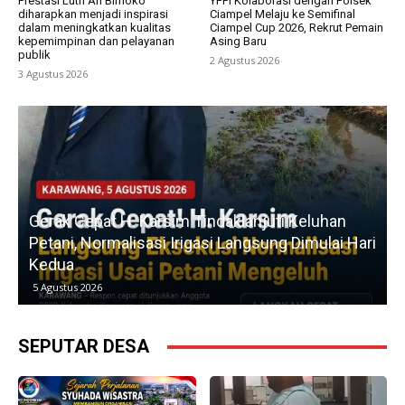
Prestasi Lutfi Ari Bimoko
YPPI Kolaborasi dengan Polsek
diharapkan menjadi inspirasi
Ciampel Melaju ke Semifinal
dalam meningkatkan kualitas
Ciampel Cup 2026, Rekrut Pemain
kepemimpinan dan pelayanan
Asing Baru
publik
2 Agustus 2026
3 Agustus 2026
u
Gerak Cepat H. Karsim Tindaklanjuti Keluhan
Petani, Normalisasi Irigasi Langsung Dimulai Hari
Kedua
5 Agustus 2026
SEPUTAR DESA