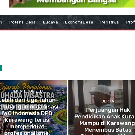
n
Potensi Desa
Budaya
Ekonomi Desa
Peristiwa
Prof
UNCATEGORIZED
Lebih dari tiga tahun
BERITA
embangun organisasi,
Perjuangan Hak
IWO Indonesia DPD
Pendidikan Anak Kur
Karawang terus
Mampu di Karawang
memperkuat
Menembus Batas
profesionalisme,