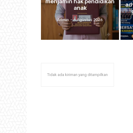
menjamin hak pendidikan
ad
anak
Admin
-
6 Agustus 2026
Tidak ada kiriman yang ditampilkan