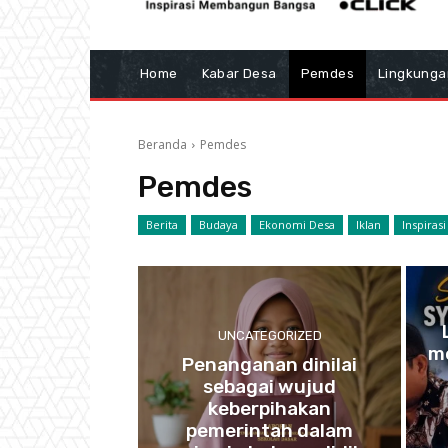
Home
Kabar Desa
Pemdes
Lingkunga
Beranda
Pemdes
Pemdes
Berita
Budaya
Ekonomi Desa
Iklan
Inspirasi
UNCATEGORIZED
m
Penanganan dinilai
sebagai wujud
keberpihakan
pemerintah dalam