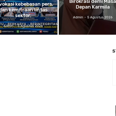
Birokrasi demi Mas
vokasi kebebasan pers,
Depan Karmila
dan kemitraan lintas
sektor.
Admin
-
5 Agustus 2026
Admin
-
5 Agustus 2026
S