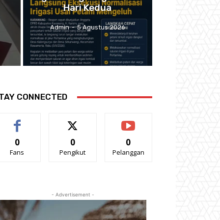
a
Hari Kedua
Admin
-
5 Agustus 2026
TAY CONNECTED
0
0
0
Fans
Pengikut
Pelanggan
- Advertisement -