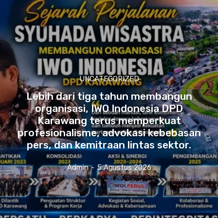
UNCATEGORIZED
Lebih dari tiga tahun membangun
organisasi, IWO Indonesia DPD
Karawang terus memperkuat
profesionalisme, advokasi kebebasan
pers, dan kemitraan lintas sektor.
Admin
-
5 Agustus 2026