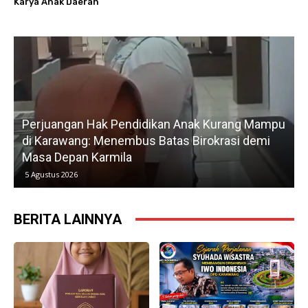
Karya Anak Daerah
Perjuangan Hak Pendidikan Anak Kurang Mampu
di Karawang: Menembus Batas Birokrasi demi
P
Masa Depan Karmila
5 Agustus 2026
BERITA LAINNYA