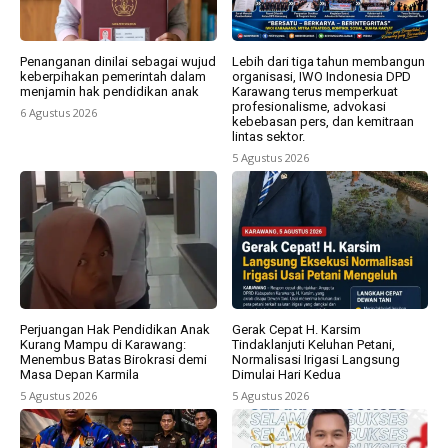
Penanganan dinilai sebagai wujud
Lebih dari tiga tahun membangun
keberpihakan pemerintah dalam
organisasi, IWO Indonesia DPD
menjamin hak pendidikan anak
Karawang terus memperkuat
profesionalisme, advokasi
6 Agustus 2026
kebebasan pers, dan kemitraan
lintas sektor.
5 Agustus 2026
Perjuangan Hak Pendidikan Anak
Gerak Cepat H. Karsim
Kurang Mampu di Karawang:
Tindaklanjuti Keluhan Petani,
Menembus Batas Birokrasi demi
Normalisasi Irigasi Langsung
Masa Depan Karmila
Dimulai Hari Kedua
5 Agustus 2026
5 Agustus 2026