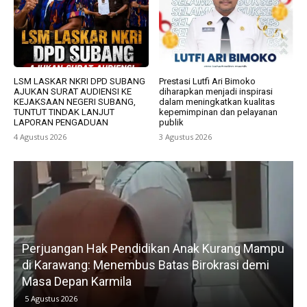
LSM LASKAR NKRI DPD SUBANG
Prestasi Lutfi Ari Bimoko
AJUKAN SURAT AUDIENSI KE
diharapkan menjadi inspirasi
KEJAKSAAN NEGERI SUBANG,
dalam meningkatkan kualitas
TUNTUT TINDAK LANJUT
kepemimpinan dan pelayanan
LAPORAN PENGADUAN
publik
4 Agustus 2026
3 Agustus 2026
Perjuangan Hak Pendidikan Anak Kurang Mampu
di Karawang: Menembus Batas Birokrasi demi
P
Masa Depan Karmila
5 Agustus 2026