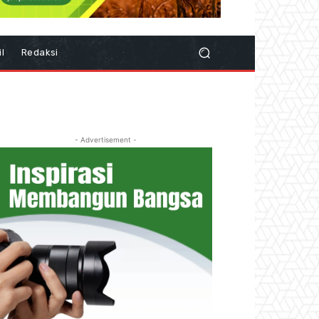
il
Redaksi
- Advertisement -