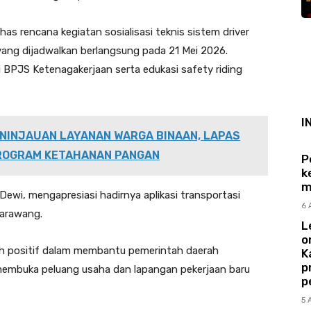
has rencana kegiatan sosialisasi teknis sistem driver
ang dijadwalkan berlangsung pada 21 Mei 2026.
si BPJS Ketenagakerjaan serta edukasi safety riding
I
ENINJAUAN LAYANAN WARGA BINAAN, LAPAS
PROGRAM KETAHANAN PANGAN
P
k
m
 Dewi, mengapresiasi hadirnya aplikasi transportasi
6 
Karawang.
L
o
kah positif dalam membantu pemerintah daerah
K
p
embuka peluang usaha dan lapangan pekerjaan baru
p
5 