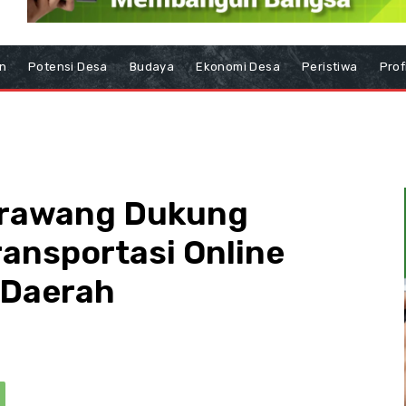
n
Potensi Desa
Budaya
Ekonomi Desa
Peristiwa
Prof
arawang Dukung
ransportasi Online
 Daerah