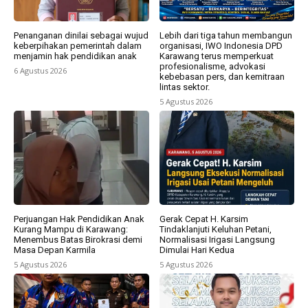
Penanganan dinilai sebagai wujud
Lebih dari tiga tahun membangun
keberpihakan pemerintah dalam
organisasi, IWO Indonesia DPD
menjamin hak pendidikan anak
Karawang terus memperkuat
profesionalisme, advokasi
6 Agustus 2026
kebebasan pers, dan kemitraan
lintas sektor.
5 Agustus 2026
Perjuangan Hak Pendidikan Anak
Gerak Cepat H. Karsim
Kurang Mampu di Karawang:
Tindaklanjuti Keluhan Petani,
Menembus Batas Birokrasi demi
Normalisasi Irigasi Langsung
Masa Depan Karmila
Dimulai Hari Kedua
5 Agustus 2026
5 Agustus 2026