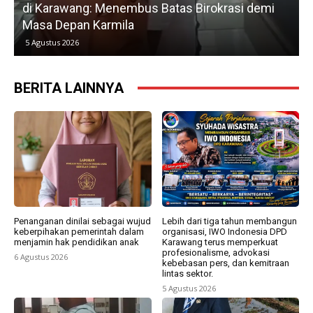
as Birokrasi demi
Petani, Normalisasi Irigasi Lang
Kedua
5 Agustus 2026
BERITA LAINNYA
Penanganan dinilai sebagai wujud
Lebih dari tiga tahun membangun
keberpihakan pemerintah dalam
organisasi, IWO Indonesia DPD
menjamin hak pendidikan anak
Karawang terus memperkuat
profesionalisme, advokasi
6 Agustus 2026
kebebasan pers, dan kemitraan
lintas sektor.
5 Agustus 2026