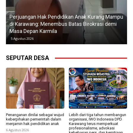
u
Gerak Cepat H. Karsim Tindaklanjuti Keluhan
Petani, Normalisasi Irigasi Langsung Dimulai Hari
Kedua
5 Agustus 2026
SEPUTAR DESA
Penanganan dinilai sebagai wujud
Lebih dari tiga tahun membangun
keberpihakan pemerintah dalam
organisasi, IWO Indonesia DPD
menjamin hak pendidikan anak
Karawang terus memperkuat
profesionalisme, advokasi
6 Agustus 2026
kebebasan pers, dan kemitraan