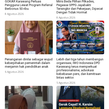
GOKAR Karawang Perluas
Miris Beda Pilihan Pilkades,
Pengguna Lewat Program Referral
Pegawai SPPG Jayabakti
Berbonus 50 ribu
Tersingkir dari Pekerjaan, Dipecat
Dengan Tidak Hormat
8 Agustus 2026
8 Agustus 2026
Penanganan dinilai sebagai wujud
Lebih dari tiga tahun membangun
keberpihakan pemerintah dalam
organisasi, IWO Indonesia DPD
menjamin hak pendidikan anak
Karawang terus memperkuat
profesionalisme, advokasi
6 Agustus 2026
kebebasan pers, dan kemitraan
lintas sektor.
5 Agustus 2026