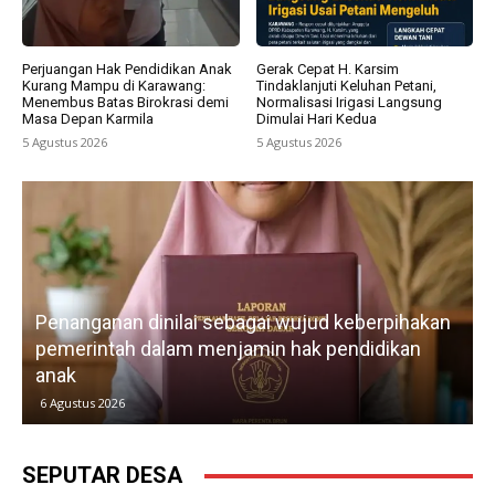
Perjuangan Hak Pendidikan Anak
Gerak Cepat H. Karsim
Kurang Mampu di Karawang:
Tindaklanjuti Keluhan Petani,
Menembus Batas Birokrasi demi
Normalisasi Irigasi Langsung
Masa Depan Karmila
Dimulai Hari Kedua
5 Agustus 2026
5 Agustus 2026
Penanganan dinilai sebagai wujud keberpihakan
pemerintah dalam menjamin hak pendidikan
anak
k
6 Agustus 2026
SEPUTAR DESA