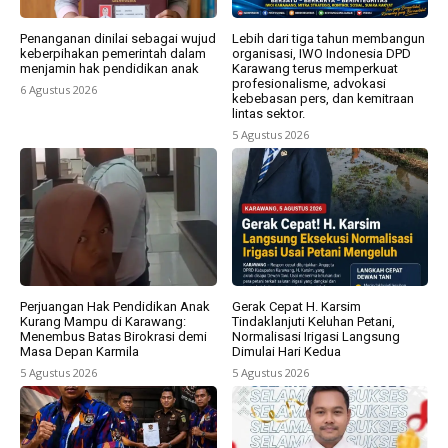
Penanganan dinilai sebagai wujud
Lebih dari tiga tahun membangun
keberpihakan pemerintah dalam
organisasi, IWO Indonesia DPD
menjamin hak pendidikan anak
Karawang terus memperkuat
profesionalisme, advokasi
6 Agustus 2026
kebebasan pers, dan kemitraan
lintas sektor.
5 Agustus 2026
Perjuangan Hak Pendidikan Anak
Gerak Cepat H. Karsim
Kurang Mampu di Karawang:
Tindaklanjuti Keluhan Petani,
Menembus Batas Birokrasi demi
Normalisasi Irigasi Langsung
Masa Depan Karmila
Dimulai Hari Kedua
5 Agustus 2026
5 Agustus 2026