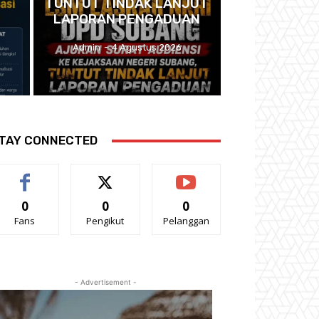
TUNTUT TINDAK LANJUT
LAPORAN PENGADUAN
Admin
-
4 Agustus 2026
TAY CONNECTED
0
0
0
Fans
Pengikut
Pelanggan
- Advertisement -