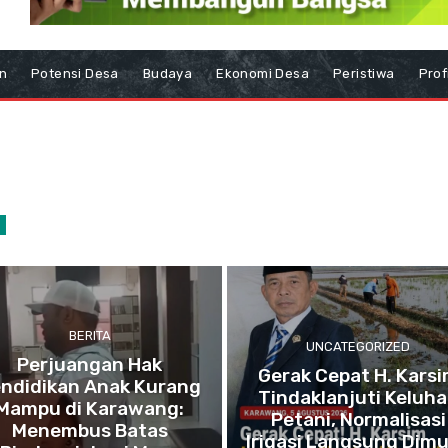
n
Potensi Desa
Budaya
Ekonomi Desa
Peristiwa
Prof
BERITA
UNCATEGORIZED
Perjuangan Hak
Gerak Cepat H. Kars
ndidikan Anak Kurang
Tindaklanjuti Keluh
Mampu di Karawang:
Petani, Normalisasi
Menembus Batas
Irigasi Langsung Dimu