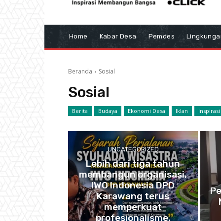
Home
Kabar Desa
Pemdes
Lingkunga
Beranda
Sosial
Sosial
Berita
Budaya
Ekonomi Desa
Iklan
Inspirasi
UNCATEGORIZED
Lebih dari tiga tahun
membangun organisasi,
IWO Indonesia DPD
Pe
Karawang terus
memperkuat
profesionalisme,