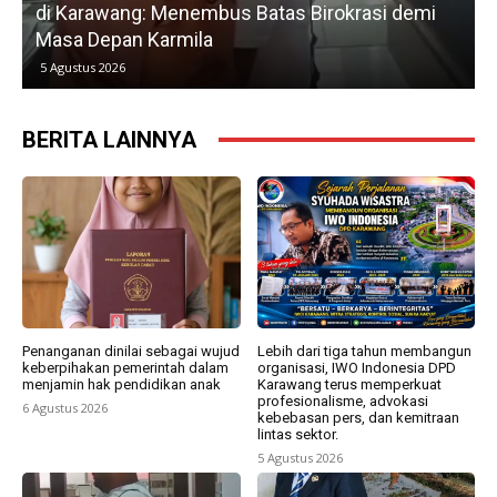
di Karawang: Menembus Batas Birokrasi demi
P
Masa Depan Karmila
5 Agustus 2026
BERITA LAINNYA
Penanganan dinilai sebagai wujud
Lebih dari tiga tahun membangun
keberpihakan pemerintah dalam
organisasi, IWO Indonesia DPD
menjamin hak pendidikan anak
Karawang terus memperkuat
profesionalisme, advokasi
6 Agustus 2026
kebebasan pers, dan kemitraan
lintas sektor.
5 Agustus 2026