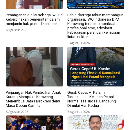
Penanganan dinilai sebagai wujud
Lebih dari tiga tahun membangun
keberpihakan pemerintah dalam
organisasi, IWO Indonesia DPD
menjamin hak pendidikan anak
Karawang terus memperkuat
profesionalisme, advokasi
6 Agustus 2026
kebebasan pers, dan kemitraan
lintas sektor.
5 Agustus 2026
Perjuangan Hak Pendidikan Anak
Gerak Cepat H. Karsim
Kurang Mampu di Karawang:
Tindaklanjuti Keluhan Petani,
Menembus Batas Birokrasi demi
Normalisasi Irigasi Langsung
Masa Depan Karmila
Dimulai Hari Kedua
5 Agustus 2026
5 Agustus 2026