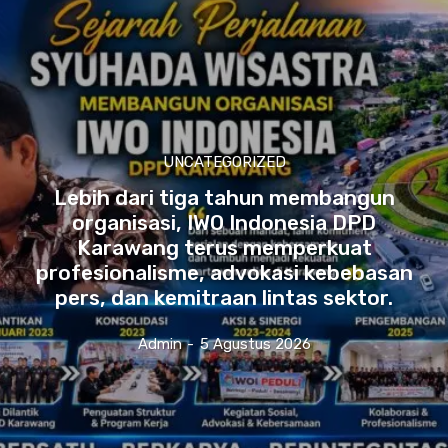
UNCATEGORIZED
Lebih dari tiga tahun membangun
organisasi, IWO Indonesia DPD
Karawang terus memperkuat
profesionalisme, advokasi kebebasan
pers, dan kemitraan lintas sektor.
Admin
-
5 Agustus 2026