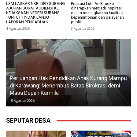
LSM LASKAR NKRI DPD SUBANG
Prestasi Lutfi Ari Bimoko
AJUKAN SURAT AUDIENSI KE
diharapkan menjadi inspirasi
KEJAKSAAN NEGERI SUBANG,
dalam meningkatkan kualitas
TUNTUT TINDAK LANJUT
kepemimpinan dan pelayanan
LAPORAN PENGADUAN
publik
4 Agustus 2026
3 Agustus 2026
Perjuangan Hak Pendidikan Anak Kurang Mampu
di Karawang: Menembus Batas Birokrasi demi
P
Masa Depan Karmila
5 Agustus 2026
SEPUTAR DESA