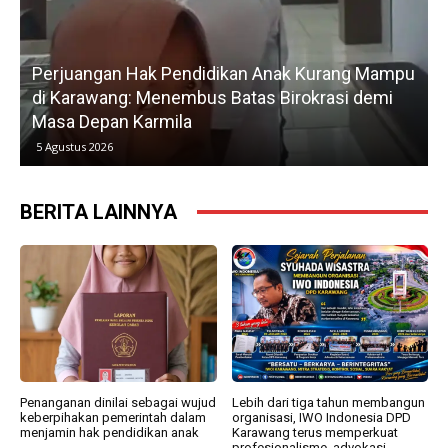
Perjuangan Hak Pendidikan Anak Kurang Mampu
di Karawang: Menembus Batas Birokrasi demi
P
Masa Depan Karmila
5 Agustus 2026
BERITA LAINNYA
Penanganan dinilai sebagai wujud
Lebih dari tiga tahun membangun
keberpihakan pemerintah dalam
organisasi, IWO Indonesia DPD
menjamin hak pendidikan anak
Karawang terus memperkuat
profesionalisme, advokasi