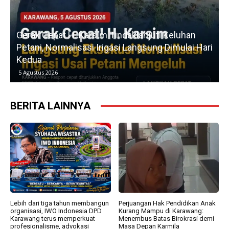
u
Gerak Cepat H. Karsim Tindaklanjuti Keluhan
Petani, Normalisasi Irigasi Langsung Dimulai Hari
Kedua
5 Agustus 2026
BERITA LAINNYA
Lebih dari tiga tahun membangun
Perjuangan Hak Pendidikan Anak
organisasi, IWO Indonesia DPD
Kurang Mampu di Karawang:
Karawang terus memperkuat
Menembus Batas Birokrasi demi
profesionalisme, advokasi
Masa Depan Karmila