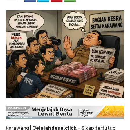
‎Karawang |
Jelajahdesa.click
– Sikap tertutup