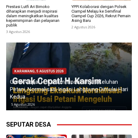
Prestasi Lutfi Ari Bimoko
YPPI Kolaborasi dengan Polsek
diharapkan menjadi inspirasi
Ciampel Melaju ke Semifinal
dalam meningkatkan kualitas
Ciampel Cup 2026, Rekrut Pemain
kepemimpinan dan pelayanan
Asing Baru
publik
2 Agustus 2026
3 Agustus 2026
u
Gerak Cepat H. Karsim Tindaklanjuti Keluhan
Petani, Normalisasi Irigasi Langsung Dimulai Hari
Kedua
5 Agustus 2026
SEPUTAR DESA