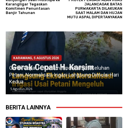
Karangligar Tegaskan
JALANCAGAK BATAS
Komitmen Penuntasan
PURWAKARTA DILAKUKAN
Banjir Tahunan
SAAT MALAM DAN HUJAN
MUTU ASPAL DIPERTANYAKAN
u
Gerak Cepat H. Karsim Tindaklanjuti Keluhan
Petani, Normalisasi Irigasi Langsung Dimulai Hari
Kedua
5 Agustus 2026
BERITA LAINNYA