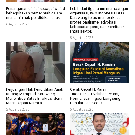
Penanganan dinilai sebagai wujud
Lebih dari tiga tahun membangun
keberpihakan pemerintah dalam
organisasi, IWO Indonesia DPD
menjamin hak pendidikan anak
Karawang terus memperkuat
profesionalisme, advokasi
6 Agustus 2026
kebebasan pers, dan kemitraan
lintas sektor.
5 Agustus 2026
Perjuangan Hak Pendidikan Anak
Gerak Cepat H. Karsim
Kurang Mampu di Karawang:
Tindaklanjuti Keluhan Petani,
Menembus Batas Birokrasi demi
Normalisasi Irigasi Langsung
Masa Depan Karmila
Dimulai Hari Kedua
5 Agustus 2026
5 Agustus 2026