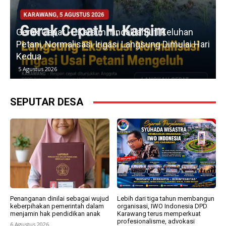
u
Gerak Cepat H. Karsim Tindaklanjuti Keluhan
Petani, Normalisasi Irigasi Langsung Dimulai Hari
Kedua
5 Agustus 2026
SEPUTAR DESA
Penanganan dinilai sebagai wujud
Lebih dari tiga tahun membangun
keberpihakan pemerintah dalam
organisasi, IWO Indonesia DPD
menjamin hak pendidikan anak
Karawang terus memperkuat
profesionalisme, advokasi
6 Agustus 2026