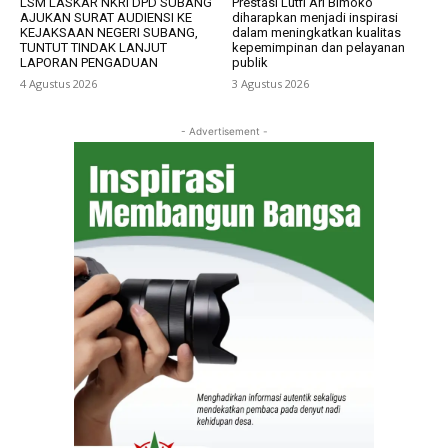
LSM LASKAR NKRI DPD SUBANG
Prestasi Lutfi Ari Bimoko
AJUKAN SURAT AUDIENSI KE
diharapkan menjadi inspirasi
KEJAKSAAN NEGERI SUBANG,
dalam meningkatkan kualitas
TUNTUT TINDAK LANJUT
kepemimpinan dan pelayanan
LAPORAN PENGADUAN
publik
4 Agustus 2026
3 Agustus 2026
- Advertisement -