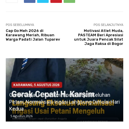
POS SEBELUMNYA
POS SELANJUTNYA
Cap Go Meh 2026 di
Motivasi Atlet Muda,
Karawang Meriah, Ribuan
PASTEAM Beri Apresiasi
Warga Padati Jalan Tuparev
untuk Juara Pencak Silat
Jaga Raksa di Bogor
u
Gerak Cepat H. Karsim Tindaklanjuti Keluhan
Petani, Normalisasi Irigasi Langsung Dimulai Hari
Kedua
5 Agustus 2026