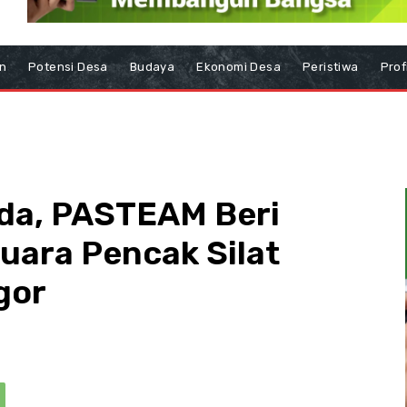
n
Potensi Desa
Budaya
Ekonomi Desa
Peristiwa
Prof
uda, PASTEAM Beri
uara Pencak Silat
gor