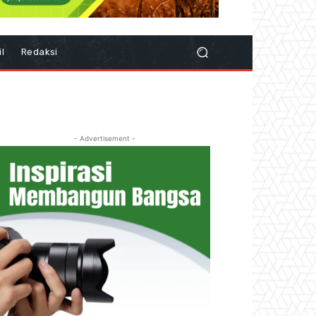
il
Redaksi
- Advertisement -