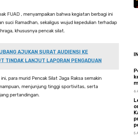
k FUAD , menyampaikan bahwa kegiatan berbagi ini
n suci Ramadhan, sekaligus wujud kepedulian terhadap
hraga, khususnya pencak silat.
SUBANG AJUKAN SURAT AUDIENSI KE
I
UT TINDAK LANJUT LAPORAN PENGADUAN
P
k
ini, para murid Pencak Silat Jaga Raksa semakin
m
ampuan, menjunjung tinggi sportivitas, serta
6 
jang pertandingan.
L
o
K
p
p
5 