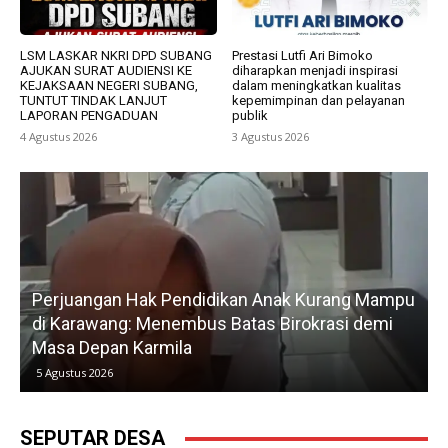
LSM LASKAR NKRI DPD SUBANG
Prestasi Lutfi Ari Bimoko
AJUKAN SURAT AUDIENSI KE
diharapkan menjadi inspirasi
KEJAKSAAN NEGERI SUBANG,
dalam meningkatkan kualitas
TUNTUT TINDAK LANJUT
kepemimpinan dan pelayanan
LAPORAN PENGADUAN
publik
4 Agustus 2026
3 Agustus 2026
endidikan Anak Kurang Mampu
Gerak Cepat H. Karsim 
embus Batas Birokrasi demi
Petani, Normalisasi Iri
la
Kedua
5 Agustus 2026
SEPUTAR DESA