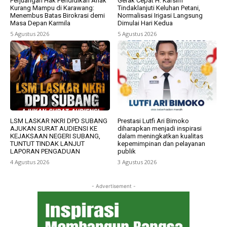
Perjuangan Hak Pendidikan Anak
Gerak Cepat H. Karsim
Kurang Mampu di Karawang:
Tindaklanjuti Keluhan Petani,
Menembus Batas Birokrasi demi
Normalisasi Irigasi Langsung
Masa Depan Karmila
Dimulai Hari Kedua
5 Agustus 2026
5 Agustus 2026
LSM LASKAR NKRI DPD SUBANG
Prestasi Lutfi Ari Bimoko
AJUKAN SURAT AUDIENSI KE
diharapkan menjadi inspirasi
KEJAKSAAN NEGERI SUBANG,
dalam meningkatkan kualitas
TUNTUT TINDAK LANJUT
kepemimpinan dan pelayanan
LAPORAN PENGADUAN
publik
4 Agustus 2026
3 Agustus 2026
- Advertisement -