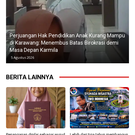
idikan Anak Kurang Mampu
Gerak Cepat H. Karsim Tind
s Batas Birokrasi demi
Petani, Normalisasi Irigasi
Kedua
5 Agustus 2026
BERITA LAINNYA
Penanganan dinilai sebagai wujud
Lebih dari tiga tahun membangun