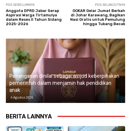
POS SEBELUMNYA
POS SELANJUTNYA
Anggota DPRD Jabar Serap
GOKAR Gelar Jumat Berkah
Aspirasi Warga Tirtamulya
di Johar Karawang, Bagikan
dalam Reses II Tahun Sidang
Nasi Gratis untuk Pemulung
2025-2026
hingga Tukang Becak
Penanganan dinilai sebagai wujud keberpihakan
pemerintah dalam menjamin hak pendidikan
anak
k
6 Agustus 2026
BERITA LAINNYA