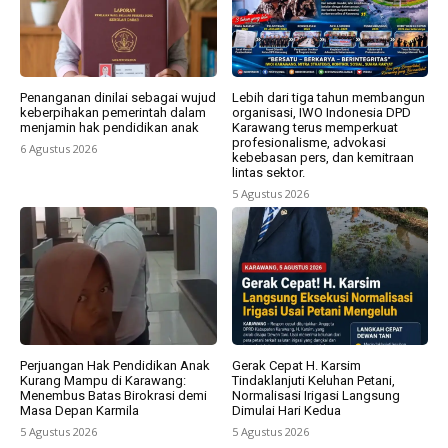
Penanganan dinilai sebagai wujud
Lebih dari tiga tahun membangun
keberpihakan pemerintah dalam
organisasi, IWO Indonesia DPD
menjamin hak pendidikan anak
Karawang terus memperkuat
profesionalisme, advokasi
6 Agustus 2026
kebebasan pers, dan kemitraan
lintas sektor.
5 Agustus 2026
Perjuangan Hak Pendidikan Anak
Gerak Cepat H. Karsim
Kurang Mampu di Karawang:
Tindaklanjuti Keluhan Petani,
Menembus Batas Birokrasi demi
Normalisasi Irigasi Langsung
Masa Depan Karmila
Dimulai Hari Kedua
5 Agustus 2026
5 Agustus 2026