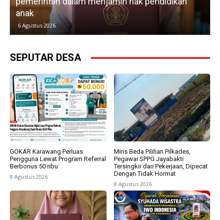
pemerintah dalam menjamin hak pendidikan
anak
k
6 Agustus 2026
SEPUTAR DESA
GOKAR Karawang Perluas
Miris Beda Pilihan Pilkades,
Pengguna Lewat Program Referral
Pegawai SPPG Jayabakti
Berbonus 50 ribu
Tersingkir dari Pekerjaan, Dipecat
Dengan Tidak Hormat
8 Agustus 2026
8 Agustus 2026