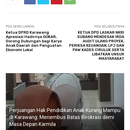
POS SEBELUMNYA
POS SELANJUTNYA
Ketua DPRD Karawang
KETUA DPD LASKAR NKRI
Apresiasi Hadirnya GOKAR,
SUBANG MENDESAK IRDA
Dorong Dukungan bagi Karya
AUDIT ULANG PROYEK,
Anak Daerah dan Penguatan
PERIKSA KEUANGAN, LPJ DAN
Ekonomi Lokal
PAW KADES CIRULUK SERTA
LIBATKAN UNSUR
MASYARAKAT
 Anak Kurang Mampu
Gerak Cepat H. Karsim Tindaklanj
s Birokrasi demi
Petani, Normalisasi Irigasi Langsu
Kedua