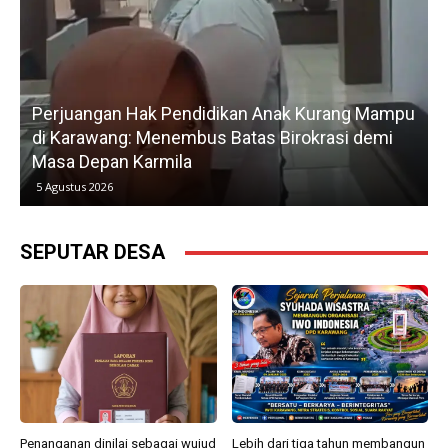
ikan Anak Kurang Mampu
Gerak Cepat H. Karsim Tindak
Batas Birokrasi demi
Petani, Normalisasi Irigasi L
Kedua
5 Agustus 2026
SEPUTAR DESA
Penanganan dinilai sebagai wujud
Lebih dari tiga tahun membangun