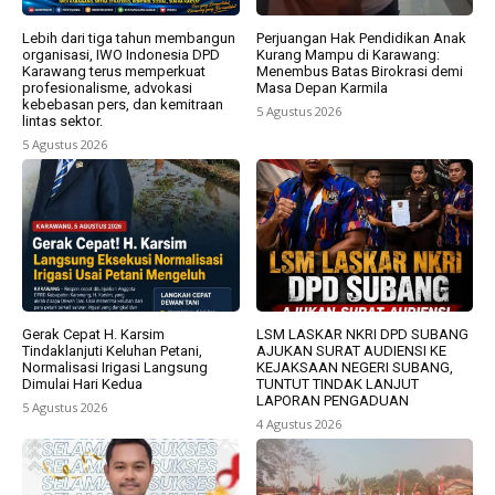
Lebih dari tiga tahun membangun
Perjuangan Hak Pendidikan Anak
organisasi, IWO Indonesia DPD
Kurang Mampu di Karawang:
Karawang terus memperkuat
Menembus Batas Birokrasi demi
profesionalisme, advokasi
Masa Depan Karmila
kebebasan pers, dan kemitraan
5 Agustus 2026
lintas sektor.
5 Agustus 2026
Gerak Cepat H. Karsim
LSM LASKAR NKRI DPD SUBANG
Tindaklanjuti Keluhan Petani,
AJUKAN SURAT AUDIENSI KE
Normalisasi Irigasi Langsung
KEJAKSAAN NEGERI SUBANG,
Dimulai Hari Kedua
TUNTUT TINDAK LANJUT
LAPORAN PENGADUAN
5 Agustus 2026
4 Agustus 2026