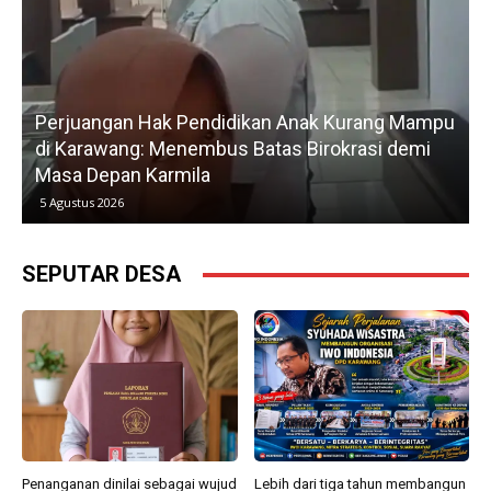
 Mampu
Gerak Cepat H. Karsim Tindaklanjuti Keluhan
demi
Petani, Normalisasi Irigasi Langsung Dimulai Ha
Kedua
5 Agustus 2026
SEPUTAR DESA
Penanganan dinilai sebagai wujud
Lebih dari tiga tahun membangun