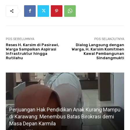
POS SEBELUMNYA
POS SELANJUTNYA
Reses H. Karsim di Pasirawi,
Dialog Langsung dengan
Warga Sampaikan Aspirasi
Warga, H. Karsim Komitmen
Infrastruktur hingga
Kawal Pembangunan
Rutilahu
Sindangmukti
Mampu
Gerak Cepat H. Karsim Tindaklanjuti Keluhan
mi
Petani, Normalisasi Irigasi Langsung Dimulai Hari
Kedua