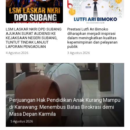
LSM LASKAR NKRI DPD SUBANG
Prestasi Lutfi Ari Bimoko
AJUKAN SURAT AUDIENSI KE
diharapkan menjadi inspirasi
KEJAKSAAN NEGERI SUBANG,
dalam meningkatkan kualitas
TUNTUT TINDAK LANJUT
kepemimpinan dan pelayanan
LAPORAN PENGADUAN
publik
4 Agustus 2026
3 Agustus 2026
uangan Hak Pendidikan Anak Kurang Mampu
Gerak Cepa
rawang: Menembus Batas Birokrasi demi
Petani, No
 Depan Karmila
Kedua
us 2026
5 Agustus 2026