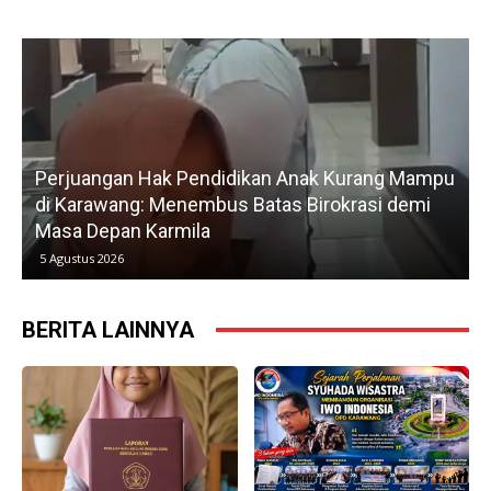
Hak Pendidikan Anak Kurang Mampu
Gerak Cepat H. Ka
 Menembus Batas Birokrasi demi
Petani, Normalisas
Karmila
Kedua
5 Agustus 2026
BERITA LAINNYA