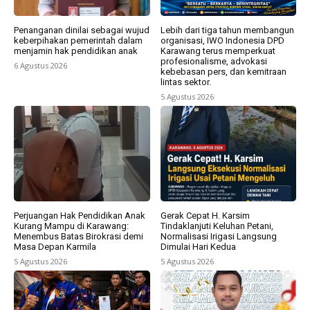
Penanganan dinilai sebagai wujud
Lebih dari tiga tahun membangun
keberpihakan pemerintah dalam
organisasi, IWO Indonesia DPD
menjamin hak pendidikan anak
Karawang terus memperkuat
profesionalisme, advokasi
6 Agustus 2026
kebebasan pers, dan kemitraan
lintas sektor.
5 Agustus 2026
Perjuangan Hak Pendidikan Anak
Gerak Cepat H. Karsim
Kurang Mampu di Karawang:
Tindaklanjuti Keluhan Petani,
Menembus Batas Birokrasi demi
Normalisasi Irigasi Langsung
Masa Depan Karmila
Dimulai Hari Kedua
5 Agustus 2026
5 Agustus 2026