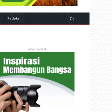
il
Redaksi
- Advertisement -