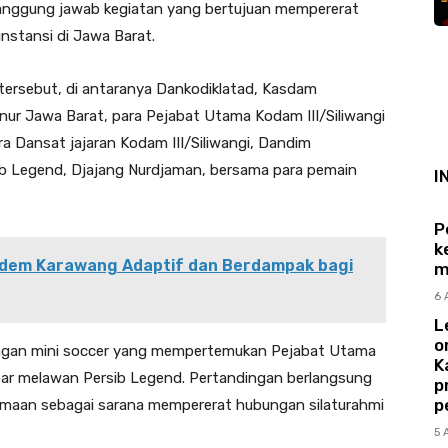
nanggung jawab kegiatan yang bertujuan mempererat
nstansi di Jawa Barat.
 tersebut, di antaranya Dankodiklatad, Kasdam
ernur Jawa Barat, para Pejabat Utama Kodam III/Siliwangi
ara Dansat jajaran Kodam III/Siliwangi, Dandim
ib Legend, Djajang Nurdjaman, bersama para pemain
I
P
k
dem Karawang Adaptif dan Berdampak bagi
m
6 
L
o
ingan mini soccer yang mempertemukan Pejabat Utama
K
bar melawan Persib Legend. Pertandingan berlangsung
p
p
maan sebagai sarana mempererat hubungan silaturahmi
5 