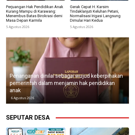
Perjuangan Hak Pendidikan Anak
Gerak Cepat H. Karsim
Kurang Mampu di Karawang:
Tindaklanjuti Keluhan Petani,
Menembus Batas Birokrasi demi
Normalisasi Irigasi Langsung
Masa Depan Karmila
Dimulai Hari Kedua
5 Agustus 2026
5 Agustus 2026
Penanganan dinilai sebagai wujud keberpihakan
pemerintah dalam menjamin hak pendidikan
anak
k
6 Agustus 2026
SEPUTAR DESA