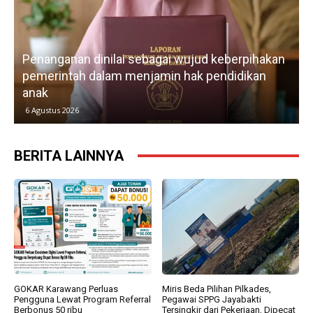
Penanganan dinilai sebagai wujud keberpihakan
pemerintah dalam menjamin hak pendidikan
anak
k
6 Agustus 2026
BERITA LAINNYA
GOKAR Karawang Perluas
Miris Beda Pilihan Pilkades,
Pengguna Lewat Program Referral
Pegawai SPPG Jayabakti
Berbonus 50 ribu
Tersingkir dari Pekerjaan, Dipecat