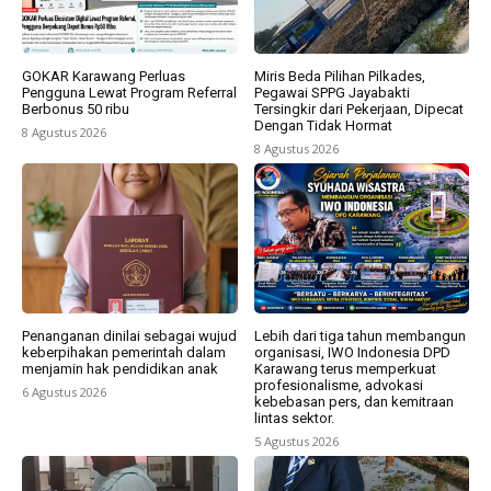
GOKAR Karawang Perluas
Miris Beda Pilihan Pilkades,
Pengguna Lewat Program Referral
Pegawai SPPG Jayabakti
Berbonus 50 ribu
Tersingkir dari Pekerjaan, Dipecat
Dengan Tidak Hormat
8 Agustus 2026
8 Agustus 2026
Penanganan dinilai sebagai wujud
Lebih dari tiga tahun membangun
keberpihakan pemerintah dalam
organisasi, IWO Indonesia DPD
menjamin hak pendidikan anak
Karawang terus memperkuat
profesionalisme, advokasi
6 Agustus 2026
kebebasan pers, dan kemitraan
lintas sektor.
5 Agustus 2026