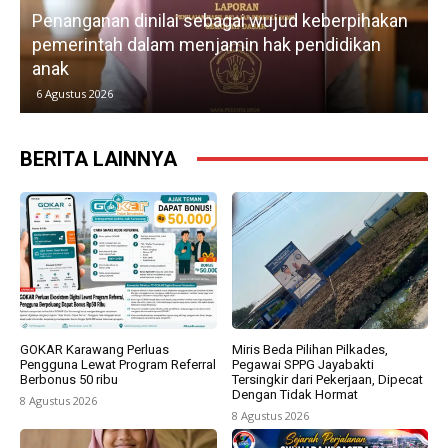
Penanganan dinilai sebagai wujud keberpihakan
pemerintah dalam menjamin hak pendidikan
anak
k
6 Agustus 2026
BERITA LAINNYA
GOKAR Karawang Perluas
Miris Beda Pilihan Pilkades,
Pengguna Lewat Program Referral
Pegawai SPPG Jayabakti
Berbonus 50 ribu
Tersingkir dari Pekerjaan, Dipecat
Dengan Tidak Hormat
8 Agustus 2026
8 Agustus 2026