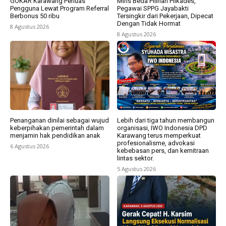
GOKAR Karawang Perluas
Miris Beda Pilihan Pilkades,
Pengguna Lewat Program Referral
Pegawai SPPG Jayabakti
Berbonus 50 ribu
Tersingkir dari Pekerjaan, Dipecat
Dengan Tidak Hormat
8 Agustus 2026
8 Agustus 2026
Penanganan dinilai sebagai wujud
Lebih dari tiga tahun membangun
keberpihakan pemerintah dalam
organisasi, IWO Indonesia DPD
menjamin hak pendidikan anak
Karawang terus memperkuat
profesionalisme, advokasi
6 Agustus 2026
kebebasan pers, dan kemitraan
lintas sektor.
5 Agustus 2026