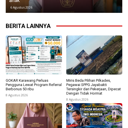
anak
k
6 Agustus 2026
BERITA LAINNYA
GOKAR Karawang Perluas
Miris Beda Pilihan Pilkades,
Pengguna Lewat Program Referral
Pegawai SPPG Jayabakti
Berbonus 50 ribu
Tersingkir dari Pekerjaan, Dipecat
Dengan Tidak Hormat
8 Agustus 2026
8 Agustus 2026