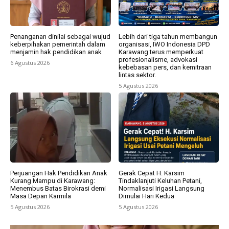
Penanganan dinilai sebagai wujud
Lebih dari tiga tahun membangun
keberpihakan pemerintah dalam
organisasi, IWO Indonesia DPD
menjamin hak pendidikan anak
Karawang terus memperkuat
profesionalisme, advokasi
6 Agustus 2026
kebebasan pers, dan kemitraan
lintas sektor.
5 Agustus 2026
Perjuangan Hak Pendidikan Anak
Gerak Cepat H. Karsim
Kurang Mampu di Karawang:
Tindaklanjuti Keluhan Petani,
Menembus Batas Birokrasi demi
Normalisasi Irigasi Langsung
Masa Depan Karmila
Dimulai Hari Kedua
5 Agustus 2026
5 Agustus 2026