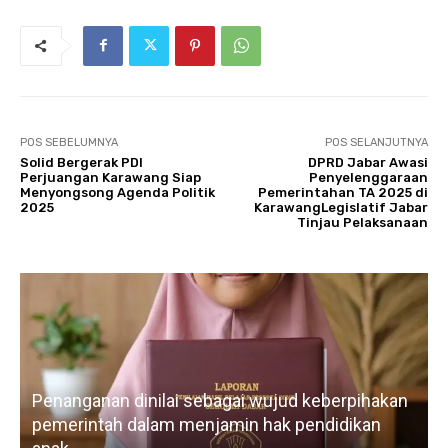
POS SEBELUMNYA
POS SELANJUTNYA
Solid Bergerak PDI
DPRD Jabar Awasi
Perjuangan Karawang Siap
Penyelenggaraan
Menyongsong Agenda Politik
Pemerintahan TA 2025 di
2025
KarawangLegislatif Jabar
Tinjau Pelaksanaan
Penanganan dinilai sebagai wujud keberpihakan
pemerintah dalam menjamin hak pendidikan