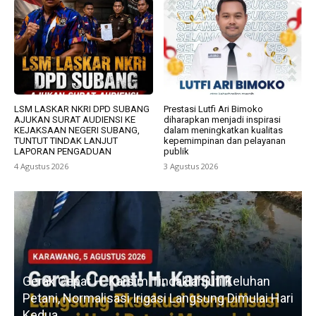
LSM LASKAR NKRI DPD SUBANG
Prestasi Lutfi Ari Bimoko
AJUKAN SURAT AUDIENSI KE
diharapkan menjadi inspirasi
KEJAKSAAN NEGERI SUBANG,
dalam meningkatkan kualitas
TUNTUT TINDAK LANJUT
kepemimpinan dan pelayanan
LAPORAN PENGADUAN
publik
4 Agustus 2026
3 Agustus 2026
u
Gerak Cepat H. Karsim Tindaklanjuti Keluhan
Petani, Normalisasi Irigasi Langsung Dimulai Hari
Kedua