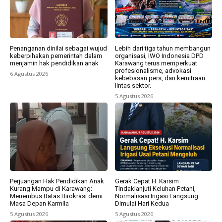
Penanganan dinilai sebagai wujud
Lebih dari tiga tahun membangun
keberpihakan pemerintah dalam
organisasi, IWO Indonesia DPD
menjamin hak pendidikan anak
Karawang terus memperkuat
profesionalisme, advokasi
6 Agustus 2026
kebebasan pers, dan kemitraan
lintas sektor.
5 Agustus 2026
Perjuangan Hak Pendidikan Anak
Gerak Cepat H. Karsim
Kurang Mampu di Karawang:
Tindaklanjuti Keluhan Petani,
Menembus Batas Birokrasi demi
Normalisasi Irigasi Langsung
Masa Depan Karmila
Dimulai Hari Kedua
5 Agustus 2026
5 Agustus 2026