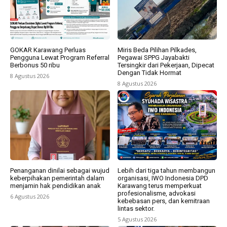
GOKAR Karawang Perluas
Miris Beda Pilihan Pilkades,
Pengguna Lewat Program Referral
Pegawai SPPG Jayabakti
Berbonus 50 ribu
Tersingkir dari Pekerjaan, Dipecat
Dengan Tidak Hormat
8 Agustus 2026
8 Agustus 2026
Penanganan dinilai sebagai wujud
Lebih dari tiga tahun membangun
keberpihakan pemerintah dalam
organisasi, IWO Indonesia DPD
menjamin hak pendidikan anak
Karawang terus memperkuat
profesionalisme, advokasi
6 Agustus 2026
kebebasan pers, dan kemitraan
lintas sektor.
5 Agustus 2026