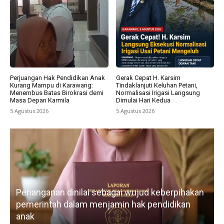
Perjuangan Hak Pendidikan Anak
Gerak Cepat H. Karsim
Kurang Mampu di Karawang:
Tindaklanjuti Keluhan Petani,
Menembus Batas Birokrasi demi
Normalisasi Irigasi Langsung
Masa Depan Karmila
Dimulai Hari Kedua
5 Agustus 2026
5 Agustus 2026
Lebi
Penanganan dinilai sebagai wujud keberpihakan
IWO 
pemerintah dalam menjamin hak pendidikan
memp
anak
kebe