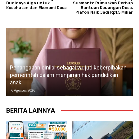
Budidaya Alga untuk
Susmanto Rumuskan Perbup
Kesehatan dan Ekonomi Desa
Bantuan Keuangan Desa,
Plafon Naik Jadi Rp1,5 Miliar
Lebih dari
ganan dinilai sebagai wujud keberpihakan
IWO Indon
rintah dalam menjamin hak pendidikan
memperkua
kebebasan 
us 2026
5 Agustus 2026
BERITA LAINNYA