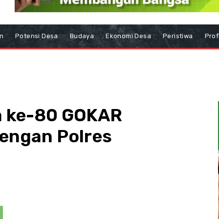
n
Potensi Desa
Budaya
Ekonomi Desa
Peristiwa
Prof
a ke-80 GOKAR
dengan Polres