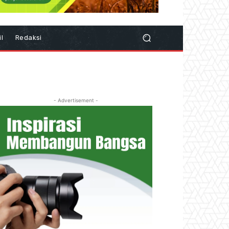
il
Redaksi
- Advertisement -