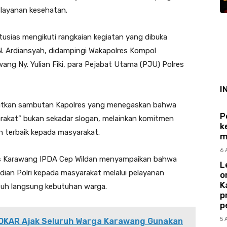
 layanan kesehatan.
tusias mengikuti rangkaian kegiatan yang dibuka
N. Ardiansyah, didampingi Wakapolres Kompol
ng Ny. Yulian Fiki, para Pejabat Utama (PJU) Polres
I
njutkan sambutan Kapolres yang menegaskan bahwa
P
rakat” bukan sekadar slogan, melainkan komitmen
k
n terbaik kepada masyarakat.
m
6 
res Karawang IPDA Cep Wildan menyampaikan bahwa
L
ian Polri kepada masyarakat melalui pelayanan
o
K
uh langsung kebutuhan warga.
p
p
5 
GOKAR Ajak Seluruh Warga Karawang Gunakan