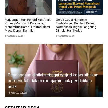
Perjuangan Hak Pendidikan Anak
Gerak Cepat H. Karsim
Kurang Mampu di Karawang:
Tindaklanjuti Keluhan Petani,
Menembus Batas Birokrasi demi
Normalisasi Irigasi Langsung
Masa Depan Karmila
Dimulai Hari Kedua
5 Agustus 2026
5 Agustus 2026
Penanganan dinilai sebagai wujud keberpihakan
pemerintah dalam menjamin hak pendidikan
anak
k
6 Agustus 2026