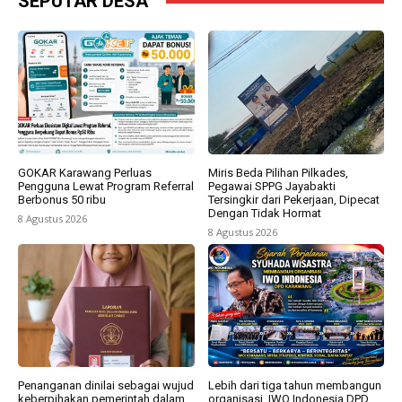
SEPUTAR DESA
GOKAR Karawang Perluas
Miris Beda Pilihan Pilkades,
Pengguna Lewat Program Referral
Pegawai SPPG Jayabakti
Berbonus 50 ribu
Tersingkir dari Pekerjaan, Dipecat
Dengan Tidak Hormat
8 Agustus 2026
8 Agustus 2026
Penanganan dinilai sebagai wujud
Lebih dari tiga tahun membangun
keberpihakan pemerintah dalam
organisasi, IWO Indonesia DPD