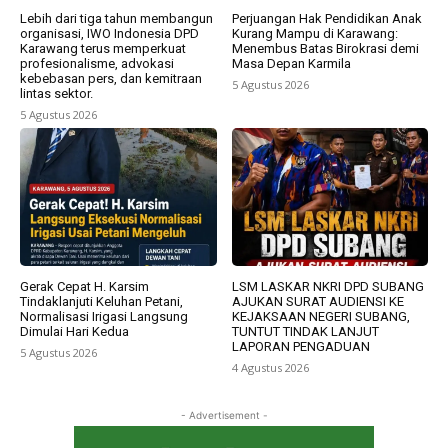
Lebih dari tiga tahun membangun
Perjuangan Hak Pendidikan Anak
organisasi, IWO Indonesia DPD
Kurang Mampu di Karawang:
Karawang terus memperkuat
Menembus Batas Birokrasi demi
profesionalisme, advokasi
Masa Depan Karmila
kebebasan pers, dan kemitraan
5 Agustus 2026
lintas sektor.
5 Agustus 2026
Gerak Cepat H. Karsim
LSM LASKAR NKRI DPD SUBANG
Tindaklanjuti Keluhan Petani,
AJUKAN SURAT AUDIENSI KE
Normalisasi Irigasi Langsung
KEJAKSAAN NEGERI SUBANG,
Dimulai Hari Kedua
TUNTUT TINDAK LANJUT
LAPORAN PENGADUAN
5 Agustus 2026
4 Agustus 2026
- Advertisement -