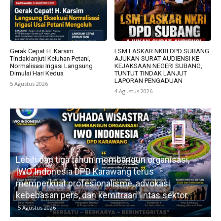
Gerak Cepat H. Karsim
LSM LASKAR NKRI DPD SUBANG
Tindaklanjuti Keluhan Petani,
AJUKAN SURAT AUDIENSI KE
Normalisasi Irigasi Langsung
KEJAKSAAN NEGERI SUBANG,
Dimulai Hari Kedua
TUNTUT TINDAK LANJUT
LAPORAN PENGADUAN
5 Agustus 2026
4 Agustus 2026
Perjuangan Hak Pendidikan Anak Kurang Mampu
di Karawang: Menembus Batas Birokrasi demi
P
Masa Depan Karmila
5 Agustus 2026