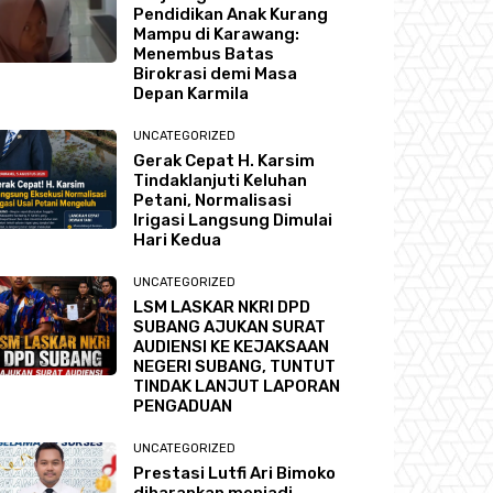
Pendidikan Anak Kurang
Mampu di Karawang:
Menembus Batas
Birokrasi demi Masa
Depan Karmila
UNCATEGORIZED
Gerak Cepat H. Karsim
Tindaklanjuti Keluhan
Petani, Normalisasi
Irigasi Langsung Dimulai
Hari Kedua
UNCATEGORIZED
LSM LASKAR NKRI DPD
SUBANG AJUKAN SURAT
AUDIENSI KE KEJAKSAAN
NEGERI SUBANG, TUNTUT
TINDAK LANJUT LAPORAN
PENGADUAN
UNCATEGORIZED
Prestasi Lutfi Ari Bimoko
diharapkan menjadi