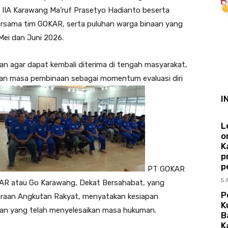
as IIA Karawang Ma’ruf Prasetyo Hadianto beserta
ersama tim GOKAR, serta puluhan warga binaan yang
ei dan Juni 2026.
an agar dapat kembali diterima di tengah masyarakat,
ikan masa pembinaan sebagai momentum evaluasi diri
I
L
o
K
p
p
PT GOKAR
5 
GOKAR atau Go Karawang, Dekat Bersahabat, yang
P
daraan Angkutan Rakyat, menyatakan kesiapan
K
aan yang telah menyelesaikan masa hukuman.
B
K