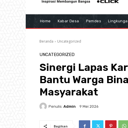
Home
Kabar Desa
Pemdes
Lingkunga
Beranda
Uncategorized
UNCATEGORIZED
Sinergi Lapas K
Bantu Warga Bina
Masyarakat
Penulis:
Admin
9 Mei 2026
Bagikan