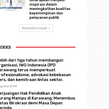
inspirasi dalam
meningkatkan kualitas
kepemimpinan dan
pelayanan publik
Muat lebih banyak
NDEKS
ebih dari tiga tahun membangun
rganisasi, IWO Indonesia DPD
arawang terus memperkuat
rofesionalisme, advokasi kebebasan
ers, dan kemitraan lintas sektor.
Agustus 2026
erjuangan Hak Pendidikan Anak
urang Mampu di Karawang: Menembus
atas Birokrasi demi Masa Depan
armila