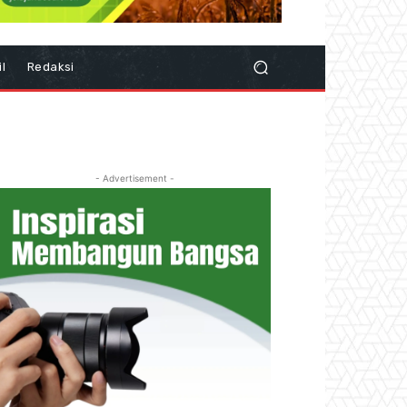
il
Redaksi
- Advertisement -