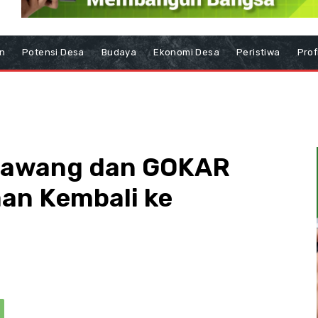
n
Potensi Desa
Budaya
Ekonomi Desa
Peristiwa
Prof
arawang dan GOKAR
an Kembali ke