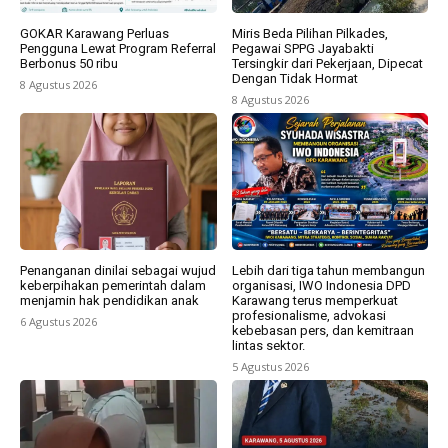
GOKAR Karawang Perluas
Miris Beda Pilihan Pilkades,
Pengguna Lewat Program Referral
Pegawai SPPG Jayabakti
Berbonus 50 ribu
Tersingkir dari Pekerjaan, Dipecat
Dengan Tidak Hormat
8 Agustus 2026
8 Agustus 2026
Penanganan dinilai sebagai wujud
Lebih dari tiga tahun membangun
keberpihakan pemerintah dalam
organisasi, IWO Indonesia DPD
menjamin hak pendidikan anak
Karawang terus memperkuat
profesionalisme, advokasi
6 Agustus 2026
kebebasan pers, dan kemitraan
lintas sektor.
5 Agustus 2026