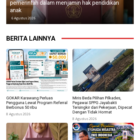
pemerintah dalam menjamin hak pendidikan
anak
k
6 Agustus 2026
BERITA LAINNYA
GOKAR Karawang Perluas
Miris Beda Pilihan Pilkades,
Pengguna Lewat Program Referral
Pegawai SPPG Jayabakti
Berbonus 50 ribu
Tersingkir dari Pekerjaan, Dipecat
Dengan Tidak Hormat
8 Agustus 2026
8 Agustus 2026