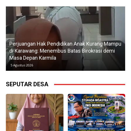
Perjuangan Hak Pendidikan Anak Kurang Mampu
Gera
di Karawang: Menembus Batas Birokrasi demi
Peta
Masa Depan Karmila
Ked
5 Agustus 2026
5 Agu
SEPUTAR DESA