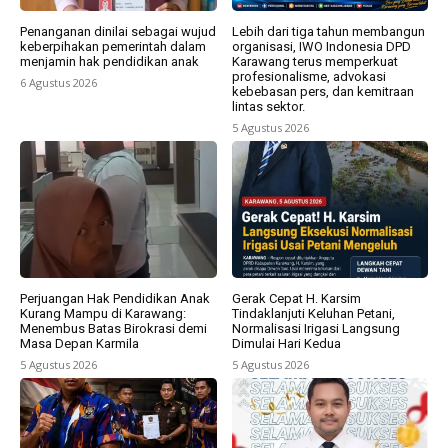
Penanganan dinilai sebagai wujud
Lebih dari tiga tahun membangun
keberpihakan pemerintah dalam
organisasi, IWO Indonesia DPD
menjamin hak pendidikan anak
Karawang terus memperkuat
profesionalisme, advokasi
6 Agustus 2026
kebebasan pers, dan kemitraan
lintas sektor.
5 Agustus 2026
Perjuangan Hak Pendidikan Anak
Gerak Cepat H. Karsim
Kurang Mampu di Karawang:
Tindaklanjuti Keluhan Petani,
Menembus Batas Birokrasi demi
Normalisasi Irigasi Langsung
Masa Depan Karmila
Dimulai Hari Kedua
5 Agustus 2026
5 Agustus 2026