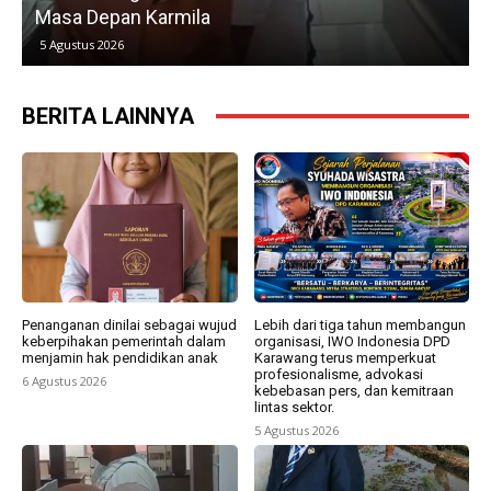
pan Karmila
Kedua
026
5 Agustus 2026
BERITA LAINNYA
Penanganan dinilai sebagai wujud
Lebih dari tiga tahun membangun
keberpihakan pemerintah dalam
organisasi, IWO Indonesia DPD
menjamin hak pendidikan anak
Karawang terus memperkuat
profesionalisme, advokasi
6 Agustus 2026
kebebasan pers, dan kemitraan
lintas sektor.
5 Agustus 2026