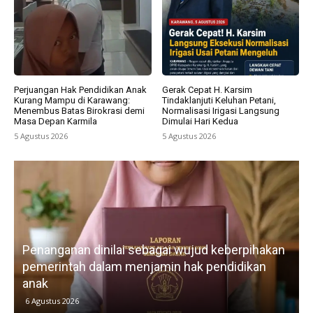
Perjuangan Hak Pendidikan Anak
Gerak Cepat H. Karsim
Kurang Mampu di Karawang:
Tindaklanjuti Keluhan Petani,
Menembus Batas Birokrasi demi
Normalisasi Irigasi Langsung
Masa Depan Karmila
Dimulai Hari Kedua
5 Agustus 2026
5 Agustus 2026
Penanganan dinilai sebagai wujud keberpihakan
pemerintah dalam menjamin hak pendidikan
anak
k
6 Agustus 2026