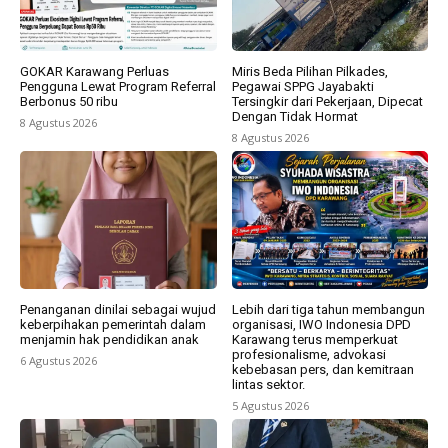
GOKAR Karawang Perluas
Miris Beda Pilihan Pilkades,
Pengguna Lewat Program Referral
Pegawai SPPG Jayabakti
Berbonus 50 ribu
Tersingkir dari Pekerjaan, Dipecat
Dengan Tidak Hormat
8 Agustus 2026
8 Agustus 2026
Penanganan dinilai sebagai wujud
Lebih dari tiga tahun membangun
keberpihakan pemerintah dalam
organisasi, IWO Indonesia DPD
menjamin hak pendidikan anak
Karawang terus memperkuat
profesionalisme, advokasi
6 Agustus 2026
kebebasan pers, dan kemitraan
lintas sektor.
5 Agustus 2026