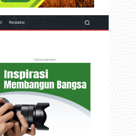
il
Redaksi
- Advertisement -