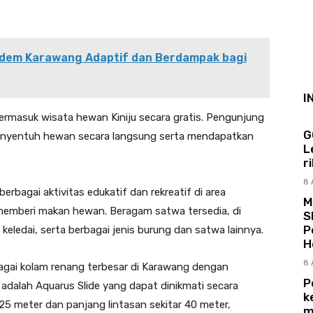
dem Karawang Adaptif dan Berdampak bagi
I
ermasuk wisata hewan Kiniju secara gratis. Pengunjung
G
menyentuh hewan secara langsung serta mendapatkan
L
r
8 
erbagai aktivitas edukatif dan rekreatif di area
M
emberi makan hewan. Beragam satwa tersedia, di
S
P
keledai, serta berbagai jenis burung dan satwa lainnya.
H
8 
agai kolam renang terbesar di Karawang dengan
P
 adalah Aquarus Slide yang dapat dinikmati secara
k
 25 meter dan panjang lintasan sekitar 40 meter,
m