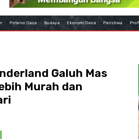
n
Potensi Desa
Budaya
Ekonomi Desa
Peristiwa
Prof
nderland Galuh Mas
ebih Murah dan
ri