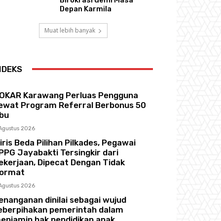
Depan Karmila
Muat lebih banyak
NDEKS
OKAR Karawang Perluas Pengguna
ewat Program Referral Berbonus 50
ibu
Agustus 2026
iris Beda Pilihan Pilkades, Pegawai
PPG Jayabakti Tersingkir dari
ekerjaan, Dipecat Dengan Tidak
ormat
Agustus 2026
enanganan dinilai sebagai wujud
eberpihakan pemerintah dalam
enjamin hak pendidikan anak