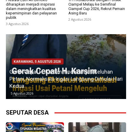
diharapkan menjadi inspirasi
Ciampel Melaju ke Semifinal
dalam meningkatkan kualitas
Ciampel Cup 2026, Rekrut Pemain
kepemimpinan dan pelayanan
Asing Baru
publik
2 Agustus 2026
3 Agustus 2026
u
Gerak Cepat H. Karsim Tindaklanjuti Keluhan
Petani, Normalisasi Irigasi Langsung Dimulai Hari
Kedua
5 Agustus 2026
SEPUTAR DESA