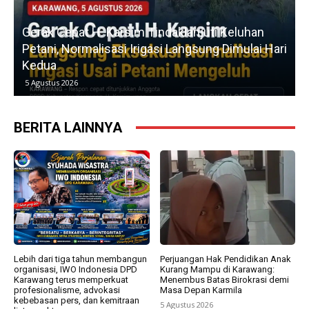
u
Gerak Cepat H. Karsim Tindaklanjuti Keluhan
Petani, Normalisasi Irigasi Langsung Dimulai Hari
Kedua
5 Agustus 2026
BERITA LAINNYA
Lebih dari tiga tahun membangun
Perjuangan Hak Pendidikan Anak
organisasi, IWO Indonesia DPD
Kurang Mampu di Karawang:
Karawang terus memperkuat
Menembus Batas Birokrasi demi
profesionalisme, advokasi
Masa Depan Karmila
kebebasan pers, dan kemitraan
5 Agustus 2026