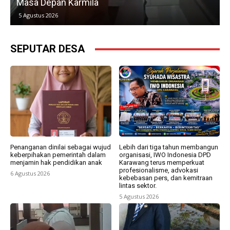
Masa Depan Karmila
5 Agustus 2026
SEPUTAR DESA
Penanganan dinilai sebagai wujud
Lebih dari tiga tahun membangun
keberpihakan pemerintah dalam
organisasi, IWO Indonesia DPD
menjamin hak pendidikan anak
Karawang terus memperkuat
profesionalisme, advokasi
6 Agustus 2026
kebebasan pers, dan kemitraan
lintas sektor.
5 Agustus 2026