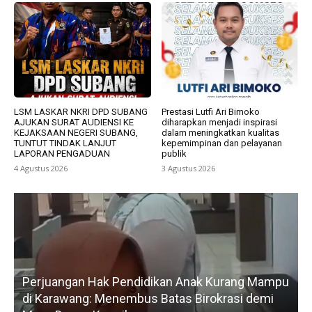
LSM LASKAR NKRI DPD SUBANG
Prestasi Lutfi Ari Bimoko
AJUKAN SURAT AUDIENSI KE
diharapkan menjadi inspirasi
KEJAKSAAN NEGERI SUBANG,
dalam meningkatkan kualitas
TUNTUT TINDAK LANJUT
kepemimpinan dan pelayanan
LAPORAN PENGADUAN
publik
4 Agustus 2026
3 Agustus 2026
Perjuangan Hak Pendidikan Anak Kurang Mampu
di Karawang: Menembus Batas Birokrasi demi
P