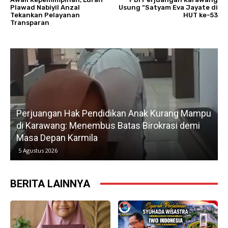
Plawad Nabiyil Anzal
Usung “Satyam Eva Jayate di
Tekankan Pelayanan
HUT ke-53
Transparan
Perjuangan Hak Pendidikan Anak Kurang Mampu
di Karawang: Menembus Batas Birokrasi demi
P
Masa Depan Karmila
5 Agustus 2026
BERITA LAINNYA