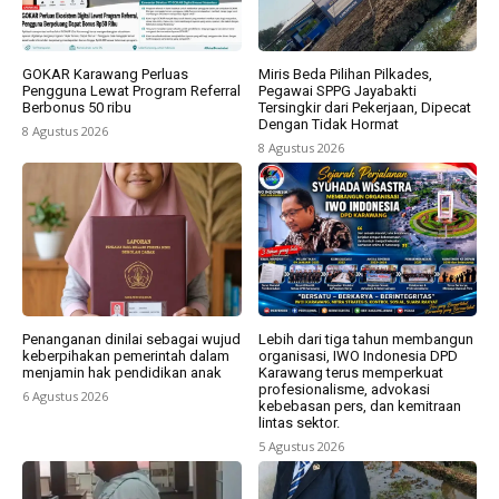
GOKAR Karawang Perluas
Miris Beda Pilihan Pilkades,
Pengguna Lewat Program Referral
Pegawai SPPG Jayabakti
Berbonus 50 ribu
Tersingkir dari Pekerjaan, Dipecat
Dengan Tidak Hormat
8 Agustus 2026
8 Agustus 2026
Penanganan dinilai sebagai wujud
Lebih dari tiga tahun membangun
keberpihakan pemerintah dalam
organisasi, IWO Indonesia DPD
menjamin hak pendidikan anak
Karawang terus memperkuat
profesionalisme, advokasi
6 Agustus 2026
kebebasan pers, dan kemitraan
lintas sektor.
5 Agustus 2026