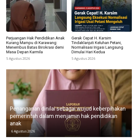
Perjuangan Hak Pendidikan Anak
Gerak Cepat H. Karsim
Kurang Mampu di Karawang:
Tindaklanjuti Keluhan Petani,
Menembus Batas Birokrasi demi
Normalisasi Irigasi Langsung
Masa Depan Karmila
Dimulai Hari Kedua
5 Agustus 2026
5 Agustus 2026
Penanganan dinilai sebagai wujud keberpihakan
pemerintah dalam menjamin hak pendidikan
anak
k
6 Agustus 2026