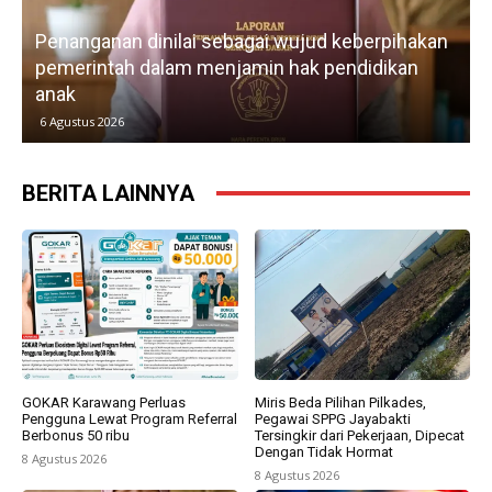
Lebih dari tiga tahun membangun organisasi,
rpihakan
IWO Indonesia DPD Karawang terus
ikan
memperkuat profesionalisme, advokasi
kebebasan pers, dan kemitraan lintas sektor.
5 Agustus 2026
BERITA LAINNYA
GOKAR Karawang Perluas
Miris Beda Pilihan Pilkades,
Pengguna Lewat Program Referral
Pegawai SPPG Jayabakti
Berbonus 50 ribu
Tersingkir dari Pekerjaan, Dipecat
Dengan Tidak Hormat
8 Agustus 2026
8 Agustus 2026