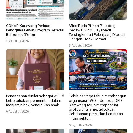
GOKAR Karawang Perluas
Miris Beda Pilihan Pilkades,
Pengguna Lewat Program Referral
Pegawai SPPG Jayabakti
Berbonus 50 ribu
Tersingkir dari Pekerjaan, Dipecat
Dengan Tidak Hormat
8 Agustus 2026
8 Agustus 2026
Penanganan dinilai sebagai wujud
Lebih dari tiga tahun membangun
keberpihakan pemerintah dalam
organisasi, IWO Indonesia DPD
menjamin hak pendidikan anak
Karawang terus memperkuat
profesionalisme, advokasi
6 Agustus 2026
kebebasan pers, dan kemitraan
lintas sektor.
5 Agustus 2026