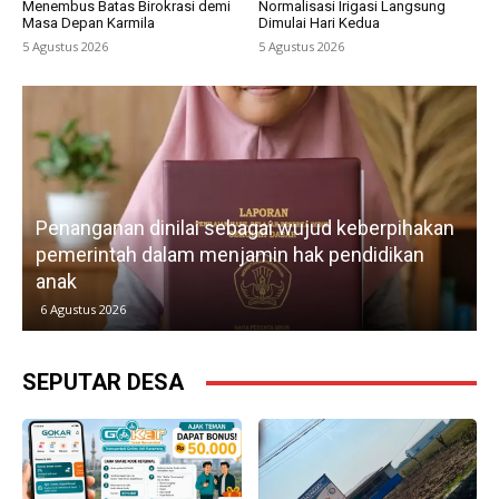
Menembus Batas Birokrasi demi
Normalisasi Irigasi Langsung
Masa Depan Karmila
Dimulai Hari Kedua
5 Agustus 2026
5 Agustus 2026
Lebih dari tiga tahun membangun organisas
berpihakan
IWO Indonesia DPD Karawang terus
didikan
memperkuat profesionalisme, advokasi
kebebasan pers, dan kemitraan lintas sekto
5 Agustus 2026
SEPUTAR DESA