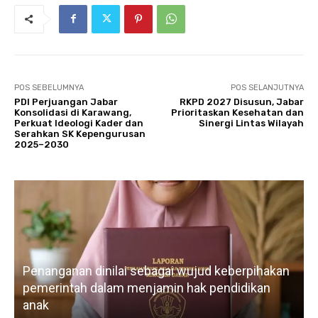
POS SEBELUMNYA
POS SELANJUTNYA
PDI Perjuangan Jabar
RKPD 2027 Disusun, Jabar
Konsolidasi di Karawang,
Prioritaskan Kesehatan dan
Perkuat Ideologi Kader dan
Sinergi Lintas Wilayah
Serahkan SK Kepengurusan
2025–2030
Penanganan dinilai sebagai wujud keberpihakan
pemerintah dalam menjamin hak pendidikan
anak
k