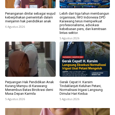
Penanganan dinilai sebagai wujud
Lebih dari tiga tahun membangun
keberpihakan pemerintah dalam
organisasi, IWO Indonesia DPD
menjamin hak pendidikan anak
Karawang terus memperkuat
profesionalisme, advokasi
6 Agustus 2026
kebebasan pers, dan kemitraan
lintas sektor.
5 Agustus 2026
Perjuangan Hak Pendidikan Anak
Gerak Cepat H. Karsim
Kurang Mampu di Karawang:
Tindaklanjuti Keluhan Petani,
Menembus Batas Birokrasi demi
Normalisasi Irigasi Langsung
Masa Depan Karmila
Dimulai Hari Kedua
5 Agustus 2026
5 Agustus 2026