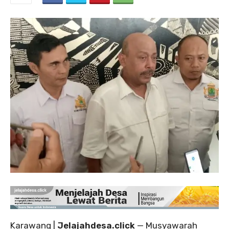
‎Karawang |
Jelajahdesa.click
— Musyawarah