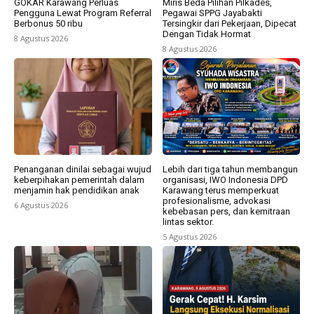
GOKAR Karawang Perluas
Miris Beda Pilihan Pilkades,
Pengguna Lewat Program Referral
Pegawai SPPG Jayabakti
Berbonus 50 ribu
Tersingkir dari Pekerjaan, Dipecat
Dengan Tidak Hormat
8 Agustus 2026
8 Agustus 2026
Penanganan dinilai sebagai wujud
Lebih dari tiga tahun membangun
keberpihakan pemerintah dalam
organisasi, IWO Indonesia DPD
menjamin hak pendidikan anak
Karawang terus memperkuat
profesionalisme, advokasi
6 Agustus 2026
kebebasan pers, dan kemitraan
lintas sektor.
5 Agustus 2026