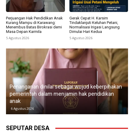
Perjuangan Hak Pendidikan Anak
Gerak Cepat H. Karsim
Kurang Mampu di Karawang:
Tindaklanjuti Keluhan Petani,
Menembus Batas Birokrasi demi
Normalisasi Irigasi Langsung
Masa Depan Karmila
Dimulai Hari Kedua
5 Agustus 2026
5 Agustus 2026
Penanganan dinilai sebagai wujud keberpihakan
pemerintah dalam menjamin hak pendidikan
anak
k
6 Agustus 2026
SEPUTAR DESA