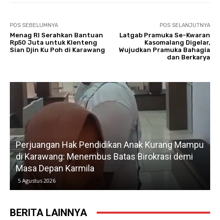
POS SEBELUMNYA
POS SELANJUTNYA
Menag RI Serahkan Bantuan
Latgab Pramuka Se-Kwaran
Rp50 Juta untuk Klenteng
Kasomalang Digelar,
Sian Djin Ku Poh di Karawang
Wujudkan Pramuka Bahagia
dan Berkarya‎
Perjuangan Hak Pendidikan Anak Kurang Mampu
di Karawang: Menembus Batas Birokrasi demi
P
Masa Depan Karmila
5 Agustus 2026
BERITA LAINNYA