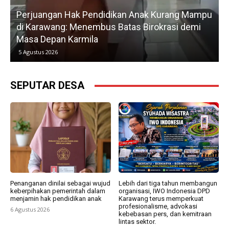
Perjuangan Hak Pendidikan Anak Kurang Mampu
di Karawang: Menembus Batas Birokrasi demi
P
Masa Depan Karmila
5 Agustus 2026
SEPUTAR DESA
Penanganan dinilai sebagai wujud
Lebih dari tiga tahun membangun
keberpihakan pemerintah dalam
organisasi, IWO Indonesia DPD
menjamin hak pendidikan anak
Karawang terus memperkuat
profesionalisme, advokasi
6 Agustus 2026
kebebasan pers, dan kemitraan
lintas sektor.