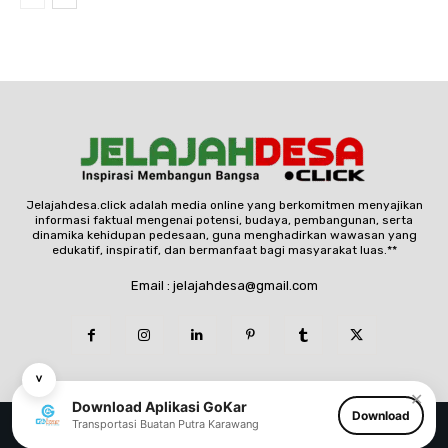
Jelajahdesa.click adalah media online yang berkomitmen menyajikan
informasi faktual mengenai potensi, budaya, pembangunan, serta
dinamika kehidupan pedesaan, guna menghadirkan wawasan yang
edukatif, inspiratif, dan bermanfaat bagi masyarakat luas.**
Email : jelajahdesa@gmail.com
˅
✕
Download Aplikasi GoKar
Download
© Copyright - jelajahdesa.click
Transportasi Buatan Putra Karawang
Redaksi
Pedoman Media Siber
Tentang Kami
Disclaimer