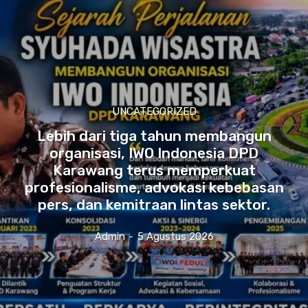
UNCATEGORIZED
Lebih dari tiga tahun membangun
organisasi, IWO Indonesia DPD
Karawang terus memperkuat
profesionalisme, advokasi kebebasan
pers, dan kemitraan lintas sektor.
Admin
-
5 Agustus 2026